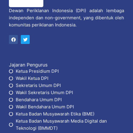
Dewan Periklanan Indonesia (DPI) adalah lembaga
independen dan non-government, yang dibentuk oleh
komunitas periklanan Indonesia.
F
T
a
w
c
i
e
t
b
t
o
e
o
r
Jajaran Pengurus
k
Ketua Presidium DPI
Wakil Ketua DPI
Sekretaris Umum DPI
Wakil Sekretaris Umum DPI
Bendahara Umum DPI
Wakil Bendahara Umum DPI
Ketua Badan Musyawarah Etika (BME)
Ketua Badan Musyawarah Media Digital dan
Teknologi (BMMDT)